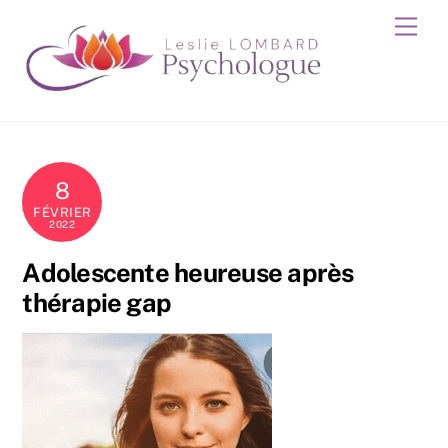
Skip
Men
to
content
8
FÉVRIER
2022
Adolescente heureuse après
thérapie gap