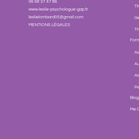
06 98 37 47 86
Th
www.leslie-psychologue-gap.fr
leslielombard05@gmail.com
Ge
MENTIONS LÉGALES
Th
Form
Ai
Au
Ai
Pe
Blog
Me C