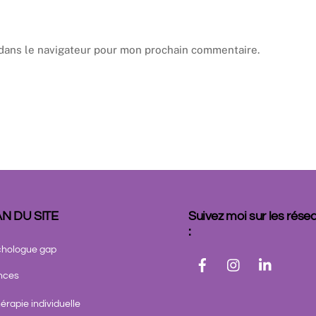
dans le navigateur pour mon prochain commentaire.
N DU SITE
Suivez moi sur les rése
:
hologue gap
nces
érapie individuelle