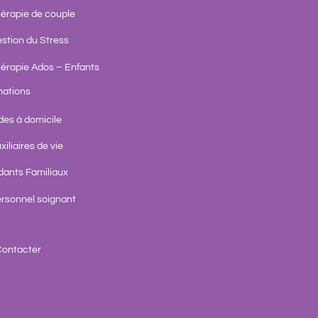
érapie de couple
stion du Stress
érapie Ados – Enfants
ations
des à domicile
xiliaires de vie
dants Familiaux
rsonnel soignant
ontacter