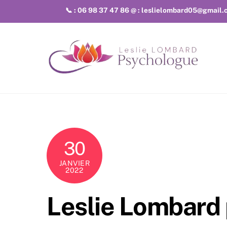
Skip
📞 : 06 98 37 47 86 @ : leslielombard05@gmail
to
content
30
JANVIER
2022
Leslie Lombard